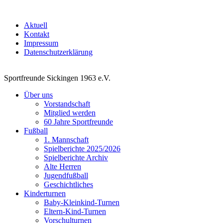
Aktuell
Kontakt
Impressum
Datenschutzerklärung
Sportfreunde Sickingen 1963 e.V.
Über uns
Vorstandschaft
Mitglied werden
60 Jahre Sportfreunde
Fußball
1. Mannschaft
Spielberichte 2025/2026
Spielberichte Archiv
Alte Herren
Jugendfußball
Geschichtliches
Kinderturnen
Baby-Kleinkind-Turnen
Eltern-Kind-Turnen
Vorschulturnen