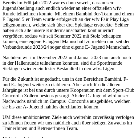
Bereits im Frühjahr 2022 war es dann soweit, dass unsere
Jugendabteilung auch endlich wieder an einer offiziellen wfv-
Runde teilnehmen konnte. Mit einem Bambini 3er-Team und einem
F-Jugend 5-er Team wurde erfolgreich an der wfv Fair-Play Liga
teilgenommen, welche sich über drei Spieltage erstreckte. Seither
haben sich alle unsere Kindermannschaften kontinuierlich
vergrößert, sodass wir seit Sommer 2022 mit Stolz behaupten
können, eine eigene F-Jugend Mannschaft zu melden und seit der
Verbandsrunde 2023/24 sogar eine eigene E- Jugend Mannschaft.
Nachdem wir im Dezember 2022 und Januar 2023 nun auch noch
in der Hallenrunde teilnehmen konnten, sind die Sportfreunde
Sickingen wieder ein fester Bestandteil in den wfv- Ligen.
Für die Zukunft ist angedacht, uns in den Bereichen Bambini, F-
und E- Jugend weiter zu etablieren. Aber auch für die älteren
Jahrgänge ist bei uns durch unsere Kooperation mit dem Sport-Club
Concordia Zollern bestens gesorgt. Ab der D- Jugend wird unser
Nachwuchs nämlich im Campus- Concordia ausgebildet, welchen
sie bis zur A- Jugend nahtlos durchlaufen können.
UM diese ambitionierten Ziele auch weiterhin zuverlässig verfolgen
zu können freuen wir uns natürlich auch über stetigen Zuwachs im
TrainerInnen und BetreuerInnen Team.